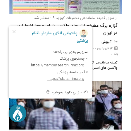
از سوی کمیته ساماندهی تحقیقات کووید-19؛ منتشر شد
گزاره برگ مشخصات چند واکسن دارای مجوز اضطراری
در ایران
آموزش
16 فروردین 1400
0
کمیته ساماندهی تحقیقات کووید-19 در گزاره برگی به بررسی ویژگی های
واکسن های استرازینکا، بهارات هند و سینوفارم پرداخته است.