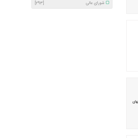
شورای عالی
[293]
های