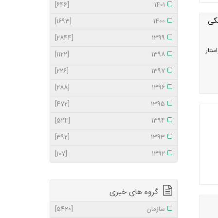
[646]
1401
[1693]
1400
[2844]
1399
ستار
[1122]
1398
[226]
1397
[288]
1396
[472]
1395
[524]
1394
[392]
1393
[107]
1392
گروه های خبری
سازمان
[5420]