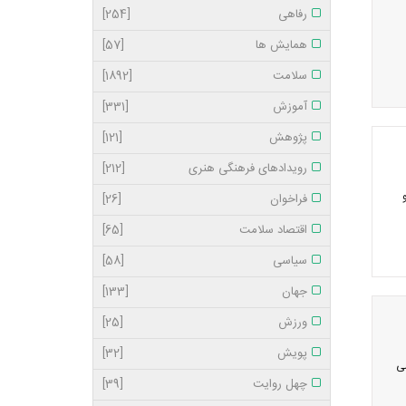
رفاهی
[254]
همایش ها
[57]
سلامت
[1892]
آموزش
[331]
پژوهش
[121]
رویدادهای فرهنگی هنری
[212]
فراخوان
[26]
اقتصاد سلامت
[65]
سیاسی
[58]
جهان
[133]
ورزش
[25]
پویش
[32]
سی
چهل روایت
[39]