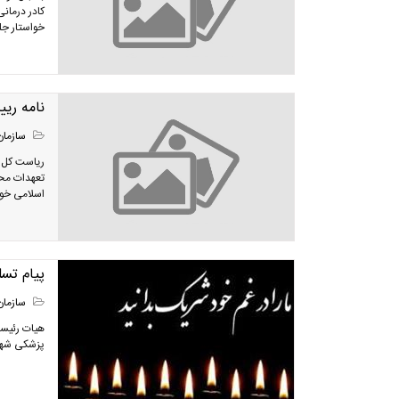
کادر درمان
خواستار جل
نامه ری
سازمان
ریاست کل س
تعهدات مح
اسلامی خوا
پیام تس
سازمان
هیات رئیسه
پزشکی شهرس