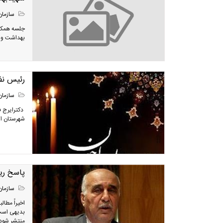
سازمان
جلسه همکار
بهداشت و د
رئیس نظ
سازمان
​ دکترایرج
شهرستان اس
پاسخ ری
سازمان
اخیراً مطا
بدیهی است 
منتشر شود 