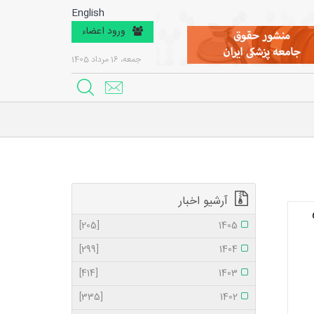
English
ورود اعضاء
جمعه، 16 مرداد 1405
آرشیو اخبار
[205]
1405
[299]
1404
[414]
1403
[335]
1402