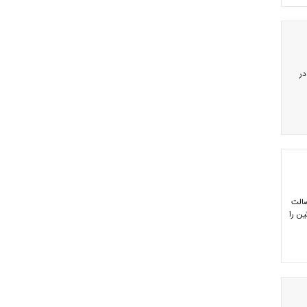
می پژوهشی انگلیسی زبان سازمان نظام پزشکی منتشر و از طریق آدرس www.JIMC.IR ​در
صالت
ین را