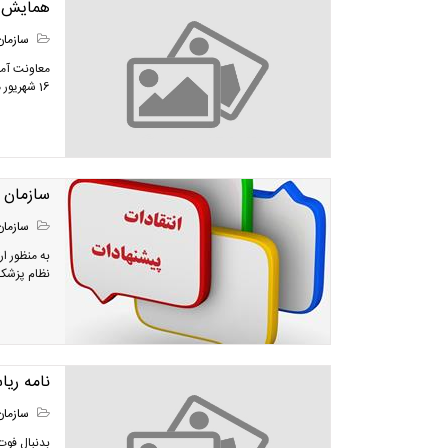
همایش ج
سازمان
16 شهریور ماه جاری در سالن غرضی بیمارستان میلاد برگزارنمود.
سازمان نظام پزشکی 24 س
سازمان
​به منظور 
نظام پزشکی
نامه ری
سازمان