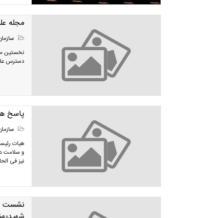
مجله عل
سازمان
دسترس علاق
پاسخ هی
سازمان
هیات رئیسه
و سلامت دست
نیز فی الحا
نشست مش
شهیدبه