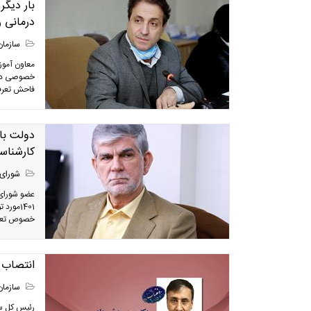
بار دیگ
درمانی ر
سازمان
معاون آموز
فاحش تعرفه
دولت با
کارشناس
شورای 
عضو شورای 
1401مو
خصوص تعیی
انتصاب 
سازمان
رئیس کل سا