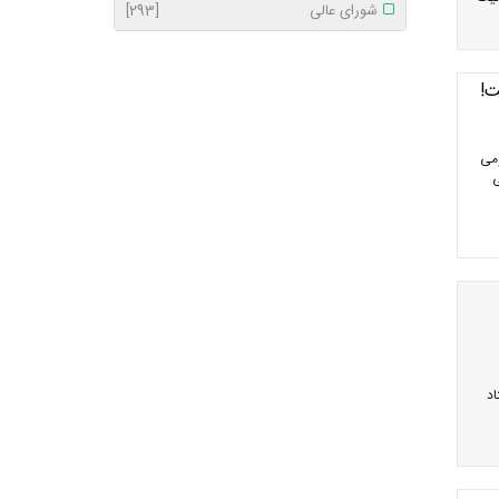
شورای عالی
[293]
ت!
ومی
ی
اد