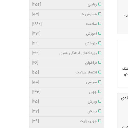
رفاهی
[254]
همایش ها
[57]
تکمیل کادر خود، از افراد برنامه نویس دات نت (برنامه نویس Full-
سلامت
[1892]
آموزش
[331]
پژوهش
[121]
رویدادهای فرهنگی هنری
[212]
فراخوان
[26]
ﺰﺷﮏ
اقتصاد سلامت
[65]
ﺎي
سیاسی
[58]
جهان
[133]
ادی
ورزش
[25]
پویش
[32]
چهل روایت
[39]
کیت