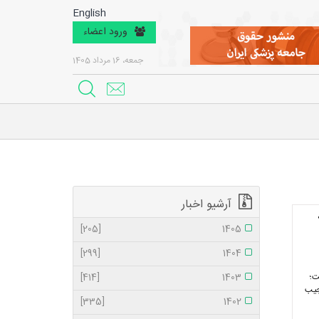
English
ورود اعضاء
جمعه، 16 مرداد 1405
آرشیو اخبار
[205]
1405
[299]
1404
ت؛
1403
[414]
 جیب
[335]
1402