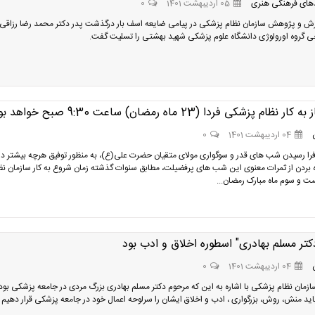
های فرهنگی هنری
05 اردیبهشت 1401
0
ش و پژوهش سازمان نظام پزشکی در پیامی ضایعه اسف بار درگذشت پدر دکتر محمد رضا رزاقی
ی گروه اورولوژی دانشگاه علوم پزشکی شهید بهشتی را تسلیت گفت.
نظام پزشکی فردا (23 ماه رمضان) ساعت 9:30 صبح خواهد بود
04 اردیبهشت 1401
0
 فرا رسیدن شب‌ های قدر و سوگواری مولای متقیان حضرت علی(ع)، به منظور توفیق هرچه بیشتر در
ره بردن از ثمرات معنوی این شب های پرفضیلت، مطابق سنوات گذشته زمان شروع به کار سازمان نظ
 و سوم ماه مبارک رمضان...
تر مسلم بهادری" اسطوره اخلاق و ادب بود
04 اردیبهشت 1401
0
زمان نظام پزشکی با اشاره به این که مرحوم دکتر مسلم بهادری بزرگ مردی در جامعه پزشکی بود،
باید منش، روش، بزرگواری ، ادب و اخلاق ایشان را سرلوحه اعمال خود در جامعه پزشکی قرار دهیم .