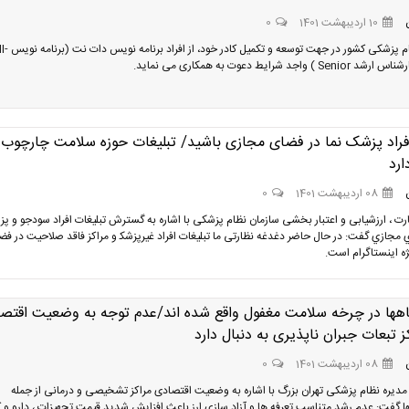
10 اردیبهشت 1401
0
سازمان نظام پزشکی کشور در جهت توسعه و 
ﻓﺮاد ﭘﺰﺷﮏ ﻧﻤﺎ در ﻓﻀﺎی ﻣﺠﺎزی ﺑﺎﺷﯿﺪ/ ﺗﺒﻠﯿﻐﺎت ﺣﻮزه ﺳﻼﻣﺖ ﭼﺎرﭼﻮب
رد
08 اردیبهشت 1401
0
رت ، ارزﺷﯿﺎﺑﯽ و اﻋﺘﺒﺎر ﺑﺨﺸﯽ ﺳﺎزﻣﺎن ﻧﻈﺎم ﭘﺰﺷﮑﯽ ﺑﺎ اﺷﺎره ﺑﻪ ﮔﺴﺘﺮش ﺗﺒﻠﯿﻐﺎت اﻓﺮاد ﺳﻮدﺟﻮ و ﭘ
ي ﻣﺠﺎزي ﮔﻔﺖ: در ﺣﺎل ﺣﺎﺿﺮ دﻏﺪﻏﻪ ﻧﻈﺎرﺗﯽ ﻣﺎ ﺗﺒﻠﯿﻐﺎت افراد غیرﭘﺰﺷﮑ و مراکز فاقد صلاحیت در ﻓﻀ
ه اﯾﻨﺴﺘﺎﮔﺮام است.
اهها در چرخه سلامت مغفول واقع شده اند/عدم توجه به وضعیت اقتص
ز تبعات جبران ناپذیری به دنبال دارد
08 اردیبهشت 1401
0
دیره نظام پزشکی تهران بزرگ با اشاره به وضعیت اقتصادی مراکز تشخیصی و درمانی از جمله
ا گفت: عدم رشد متناسب تعرفه ها و آزاد سازی ارز باعث افزایش شدید قیمت تجهیزات ، دارو و 