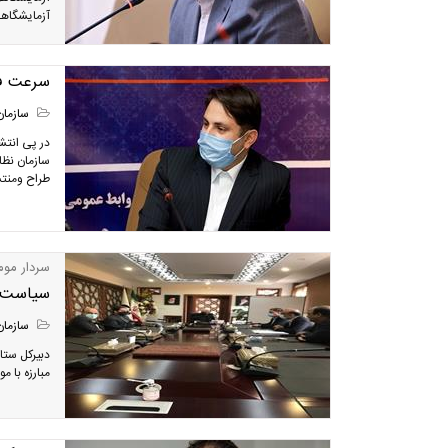
آزمایشگاهی
سرعت فر
سازمان
در پی انتش
سازمان نظا
طراح و‌منتش
سردار موم
سیاست ست
سازمان
دبیرکل ستاد
مبارزه با م