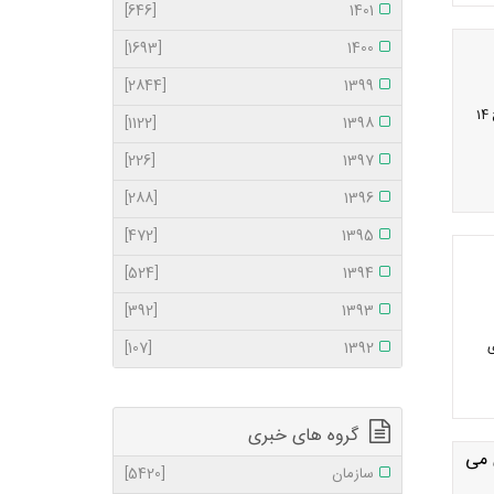
[646]
1401
[1693]
1400
[2844]
1399
ضمن آرزوی قبولی طاعات و عبادات و تبریک عید سعید فطر و روز کارگر ؛ سازمان نظام پزشکی چهارشنبه مورخ 14
[1122]
1398
[226]
1397
[288]
1396
[472]
1395
[524]
1394
[392]
1393
ی
1392
[107]
گروه های خبری
 می
سازمان
[5420]