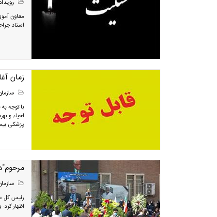
رویداد
معاون آموز
استاد جراح
زمان آغاز به کار 
سازمان
با توجه به
احیاء و به
پزشکی بیست
مرحوم"دک
سازمان
رئیس کل سا
اظهار کرد: 