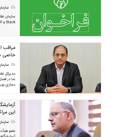
سازمان
Stack و کارشناس ارشد Senior ) واجد شرایط دعوت به همکاری می نماید.
ﻣﺮاﻗﺐ ا
ﺧﺎﺻﯽ دا
سازمان
ﻣﺪﯾﺮﮐﻞ ﻧﻈﺎ
ﻧﻤﺎ در ﻓﻀﺎ
ﻣﺠﺎزي ﺑﻮﯾﮋ
آزمایشگ
این مراک
سازمان
عضو هیأت م
آزمایشگاهه