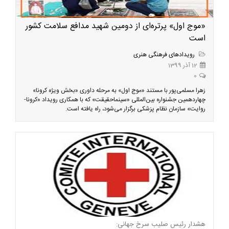
«موج اول» پرتره‌ای از دومین شهید مدافع سلامت کشور
است
رویدادهای فرهنگی هنری
12 آذر 1399
0
زهرا مسلمی‌پور با مستند «موج اول» به مرحله داوری «بخش ویژه کرونا»
چهاردهمین جشنواره بین‌المللی «سینماحقیقت» که با همکاری رویداد «کرونا-
روایت» سازمان نظام پزشکی برگزار می‌شود، راه یافته است.
هشدار رئیس صلیب سرخ جهانی: