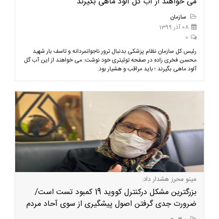
می خواهند از آب گل آلود ماهی بگیرند
سازمان
08 آذر 1399
0
رئیس کل سازمان نظام پزشکی بدنبال ترور ناجوانمردانه و تاسف بار شهید
محسن فخری زاده در صفحه توئیتری خود نوشت: می خواهند از این آب گل
آلود ماهی بگیرند ؛ باید مراقب و هشیار بود.
مینو محرز هشدار داد:
بزرگترین مشکل درکنترل کووید 19 کمبود تست است/
ضرورت جدی گرفتن اصول پیشگیری از سوی آحاد مردم