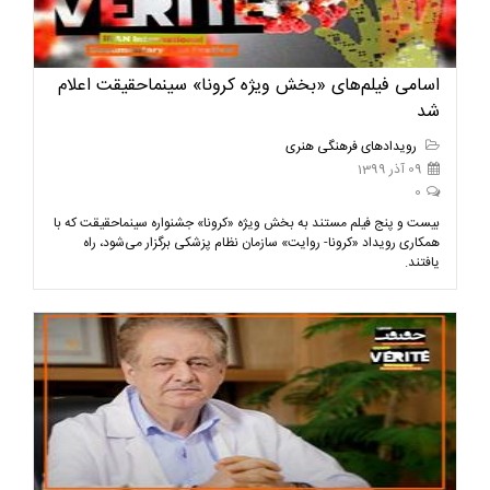
اسامی فیلم‌های «بخش ویژه کرونا» سینماحقیقت اعلام
شد
رویدادهای فرهنگی هنری
09 آذر 1399
0
بیست و پنج فیلم مستند به بخش ویژه «کرونا» جشنواره سینماحقیقت که با
همکاری رویداد «کرونا- روایت» سازمان نظام پزشکی برگزار می‌شود، راه
یافتند.