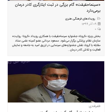
«سینماحقیقت» گام بزرگی در ثبت ایثارگری کادر درمان
برمی‌دارد
رویدادهای فرهنگی هنری
09 آذر 1399
0
بخش ویژه «کرونا» جشنواره سینماحقیقت با همکاری رویداد «کرونا- روایت»
سازمان نظام پزشکی برگزار می‌شود. مسعود مردانی عضو کمیته علمی ستاد
مقابله با کرونا، نقش جشنواره‌های سینمایی در تزریق امید به جامعه و نمایش
قعالیت و تلاش کادر درمان...
ظفرقندی: