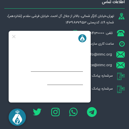
اطلاعات تماس
تهران،‌خيابان كارگر شمالی، بالاتر از جلال آل احمد، خيابان فرشی مقدم (شانزدهم)،
شماره 119، کدپستی 1439837953
تلفن: 84130000
دورنگار: 88331083
ساعت کاری سازمان : شنبه تا چهارشنبه از ساعت 7:00 الی 13:00
info@irimc.org
ece@irimc.org (تبادل الکترونیکی مکاتبات ECE)
سرشماره پیامک سازمان نظام پزشکی 9830007471
سرشماره پیامک صندوق تعاون و رفاه 9830005206