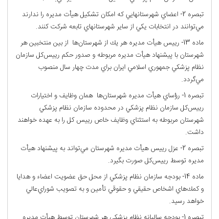
تبصره 2- اعضاي شهرستانهايي كه امكان تشكيل هيأت مديره را ندارند
مي‌توانند در انتخابات يكي از ساير شهرستانهاي تابعه شركت كنند.
ماده 13- رييس هيأت مديره هر يك از شهرستان‌ها از بين منتخبين هر
شهرستان با پيشنهاد هيأت مديره مربوطه و صدور حكم رييس‌كل سازمان
نظام پزشكي جمهوري اسلامي ايران براي مدت چهار سال منصوب
مي‌گردد.
تبصره 1- رؤساي هيأت مديره شهرستان‌ها همان وظايف و اختيارات
رييس‌كل سازمان نظام پزشكي در محدوده سازمان نظام پزشكي
شهرستان مربوطه به استثناي وظايف خاص رييس كل را به عهده خواهند
داشت.
تبصره 2- عزل رييس هيأت مديره شهرستان مي‌تواند به پيشنهاد هيأت
مديره توسط رييس‌كل صورت بگيرد.
ماده 14- بودجه سازمان نظام پزشكي از محل حق عضويت اعضاء و هدايا
و كمك‌هاي اشخاص حقيقي و حقوقي تأمين و به تصويب شوراي‌عالي
خواهد رسيد.
تبصره 1- بودجه ساليانه نظام پزشكي هر شهرستان توسط هيأت مديره