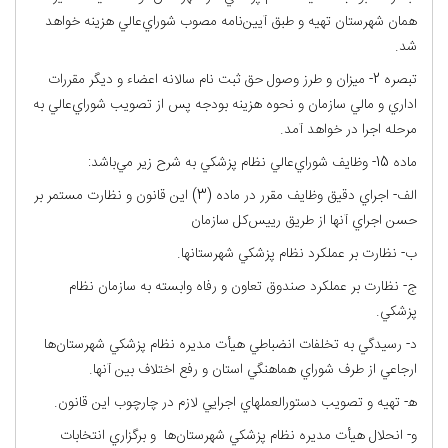
همان شهرستان تهيه و طبق آيين‌نامه مصوب شوراي‌عالي هزينه خواهد
شد.
تبصره 2- ميزان و طرز وصول حق ثبت نام سالانه اعضاء و ديگر مقررات
اداري و مالي سازمان و نحوه هزينه بودجه پس از تصويب شوراي‌عالي به
مرحله اجرا در خواهد آمد.
ماده 15- وظايف شوراي‌عالي نظام پزشكي به شرح زير مي‌باشد:
الف- اجراي دقيق وظايف مقرر در ماده (3) اين قانون و نظارت مستمر بر
حسن اجراي آنها از طريق رييس‌كل سازمان
ب- نظارت بر عملكرد نظام پزشكي شهرستانها.
ج- نظارت بر عملكرد صندوق تعاون و رفاه وابسته به سازمان نظام
پزشكي.
د- رسيدگي به تخلفات انضباطي هيأت مديره نظام پزشكي شهرستان‌ها
ارجاعي از طرف شوراي هماهنگي استان و رفع اختلاف بين آنها.
ﻫ- تهيه و تصويب دستورالعملهاي اجرايي لازم در چارچوب اين قانون.
و- انحلال هيأت مديره نظام پزشكي شهرستان‌ها و برگزاري انتخابات