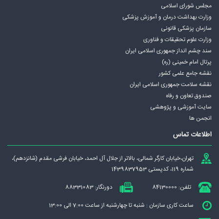
مجلس شورای اسلامی
وزارت بهداشت درمان و آموزش پزشکی
سازمان پزشکی قانونی
وزارت علوم تحقیقات و فناوری
سند چشم انداز جمهوری اسلامی ايران
پرتال امام خمینی (ره)
نقشه جامع علمی كشور
نقشه سلامت جمهوری اسلامی ايران
صندوق تعاون و رفاه
سایت آموزشی و پژوهشی
انجمن ها
اطلاعات تماس
تهران،‌خيابان كارگر شمالی، بالاتر از جلال آل احمد، خيابان فرشی مقدم (شانزدهم)،
شماره 119، کدپستی 1439837953
تلفن: 84130000
دورنگار: 88331083
ساعت کاری سازمان : شنبه تا چهارشنبه از ساعت 7:00 الی 13:00