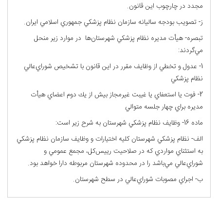
مجدد در چارچوب اين قانون.
ز- تصويب بودجه ساليانه سازمان نظام پزشكي جمهوري اسلامي ايران.
تبصره- هيأت مديره نظام پزشكي شهرستان‌ها در موارد زير منحل
مي‌گردند:
1- عدول و تخطي از وظايف مقرر در اين قانون با تشخيص شوراي‌عالي
نظام پزشكي
2- فوت يا استعفاي يا غيبت غيرمجاز بيش از يك دوم اعضاي هيأت
مديره براي چهار جلسه متوالي
ماده 16- وظايف نظام پزشكي شهرستان به شرح زير است:
الف- نظام پزشكي شهرستان كليه اختيارات و وظايف سازمان نظام پزشكي
به استثناي مواردي كه در صلاحيت رييس‌كل، مجمع عمومي و
شوراي‌عالي مي‌باشد را در محدوده شهرستان مربوطه دارا خواهد بود.
ب- اجراي مصوبات شوراي‌عالي در سطح شهرستان.