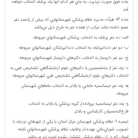
ماده فوق صورت نپذيرد، به جاي هر كدام آنها يك پزشك انتخاب خواهد
شد.
ماده 12- هيأت مديره نظام پزشكي شهرستانهايي كه بيش از پانصد نفر
عضو داشته باشد مركب از هفده نفر به شرح ذيل مي‌باشد:
الف- ده نفر پزشك به انتخاب پزشكان شهرستانهاي مربوطه.
ب- دو نفر دندانپزشك به انتخاب دندانپزشكان شهرستانهاي مربوطه.
ج- دو نفر داروساز به انتخاب دكترهاي داروساز شهرستانهاي مربوطه.
د- يك نفر از متخصصين يا دكترهاي علوم آزمايشگاهي تشخيص طبي به
انتخاب دكترهاي علوم آزمايشگاهي تشخيص طبي شهرستانهاي مربوطه.
ﻫ- يك نفر ليسانسيه مامايي يا بالاتر به انتخاب ماماهاي شهرستان
مربوطه.
و- يك نفر ليسانسيه پروانه‌دار گروه پزشكي يا بالاتر به انتخاب
فارغ‌التحصيلان كارشناسي و بالاتر.
تبصره 1- نظام پزشكي شهرستان مركز استان يا يكي از شهرهاي نزديك با
تصويب شوراي‌عالي عهده‌دار وظايف نظام پزشكي شهرستانهاي تابعه
استان كه در آن نظام پزشكي تشكيل نشده است نيز مي‌باشد.