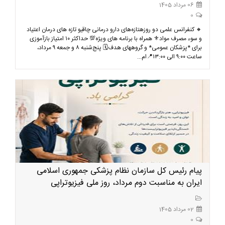
06 مرداد 1405
0
🔸️ کنفرانس علمی دو روزهتازه‌های دارو درمانی چاقیو تازه های درمان اعتیاد
و سوء مصرف مواد⚜ همراه با برنامه های ویژه💯 حداکثر ۱۰ امتیاز بازآموزی
برای *پزشکان عمومی* و گروههای هدف🗓️ پنج‌شنبه ۸ و جمعه ۹ مرداد،
ساعت ۹:۰۰ الی ۱۳:۰۰📍ام...
پیام رئیس کل سازمان نظام پزشکی جمهوری اسلامی
ایران به مناسبت دوم مرداد، روز ملی فیزیوتراپی
02 مرداد 1405
0