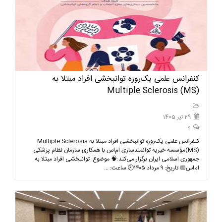
کنفرانس علمی یک‌روزه توانبخشی افراد مبتلا به
(Multiple Sclerosis (MS
29 تیر 1405
0
کنفرانس علمی یک‌روزه توانبخشی افراد مبتلا به Multiple Sclerosis
(MS)مؤسسه خیریه توانمندسازی ام‌اس با همکاری سازمان نظام پزشکی
جمهوری اسلامی ایران برگزار می‌کند:🧠 موضوع: توانبخشی افراد مبتلا به
ام‌اس📅 تاریخ: ۹ مرداد ۱۴۰۵🕗 ساعت: ...