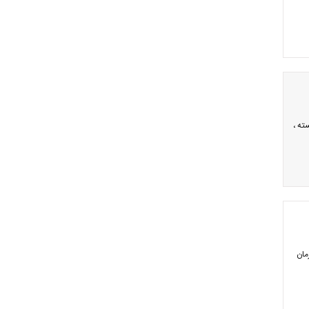
ته ،
مان