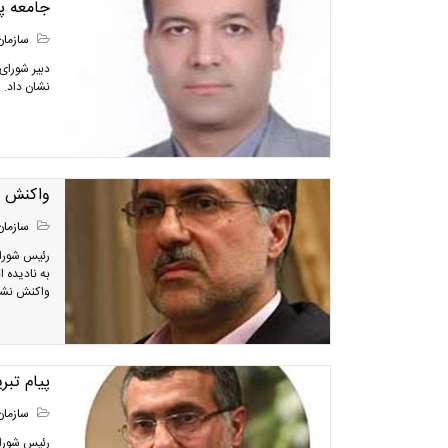
جامعه پز
سازمان
دبیر شورا
نشان داد.
واکنش س
سازمان
رئیس شورای
به نادیده 
واکنش نشان
پیام تب
سازمان
رئیس شورای