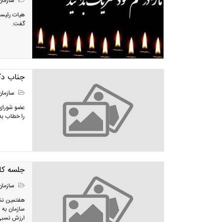
سازمان
هیات رئیسه
گفت.
جناب دک
سازمان
عضو شورای 
را خطاب به
جلسه کا
سازمان
هفتمین نش
ارزش نسبی 