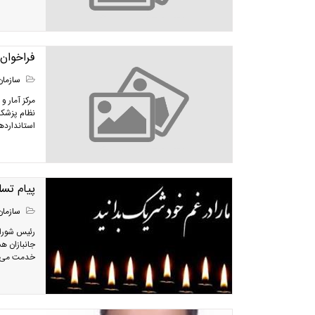
فراخوان
سازمان
مرکز آمار 
نظام پزشکی
استانداردها
پیام تس
سازمان
رئیس شورای
جانبازان ه
خدمت می نمو