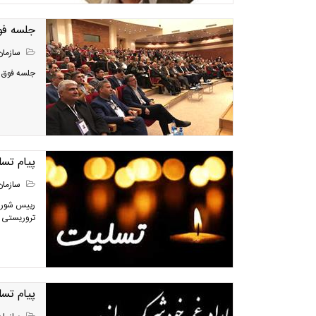
جلسه فو
سازمان
جلسه فوق ا
پیام تس
سازمان
رییس شورای
تروریستی 
پیام تس