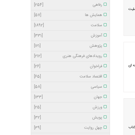
رفاهی
[254]
لیت
همایش ها
[57]
سلامت
[1892]
آموزش
[331]
پژوهش
[121]
رویدادهای فرهنگی هنری
[212]
ه ای
فراخوان
[26]
اقتصاد سلامت
[65]
سیاسی
[58]
جهان
[133]
ورزش
[25]
پویش
[32]
 در محل سازمان نظام پزشکی با محوریت تعرفه‌های سال 98 و کتاب
چهل روایت
[39]