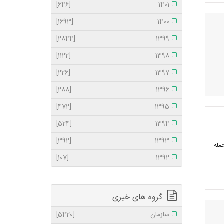
[646]
1401
[1693]
1400
[2844]
1399
[1122]
1398
[226]
1397
[288]
1396
[472]
1395
[524]
1394
[392]
1393
مله
[107]
1392
گروه های خبری
سازمان
[5420]