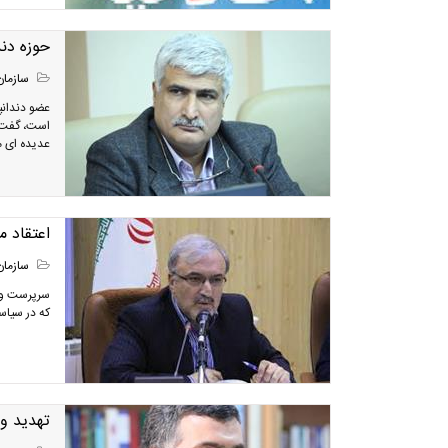
حوزه دن
سازمان
​عضو دندان
است، گفت :
عدیده ای 
اعتقاد 
سازمان
سرپرست وزا
که در سیاس
تهدید و