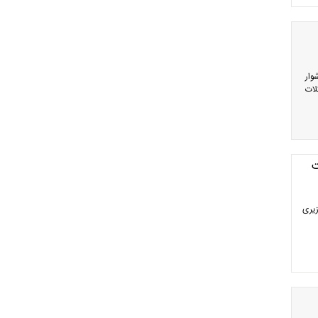
وار
لات
ت
زیری