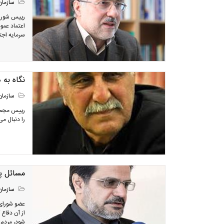
سازمان
رییس شورای
اعتماد عمو
سرمایه اج
نگاه به
سازمان
رییس مجمع 
را دنبال م
مسائل پ
سازمان
عضو شورای 
از آن دفاع
شود، مردم 