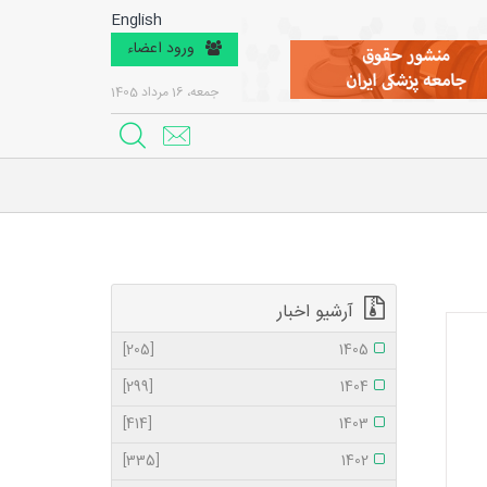
English
ورود اعضاء
جمعه، 16 مرداد 1405
آرشیو اخبار
[205]
1405
[299]
1404
[414]
1403
[335]
1402