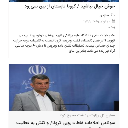
خوش خیال نباشید / کرونا تابستان از بین نمی‌رود
سازمان
20 اردیبهشت 1399
0
عضو هیئت علمی دانشگاه علوم پزشکی شهید بهشتی درباره روند اپیدمی
کووید ۱۹در فصل تابستان، گفت: ویروس کرونا نسبت به تغییرات درجه حرارت
چندان حساس نیست. تحقیقات نشان داده ویروس تا دمای ۶۰ درجه سانتی
گراد نیز زنده می‌ماند، بنابراین نبای...
معاون کل وزارت بهداشت مطرح کرد؛
سونامی اطلاعات غلط دارویی کرونا/ واکنش به فعالیت