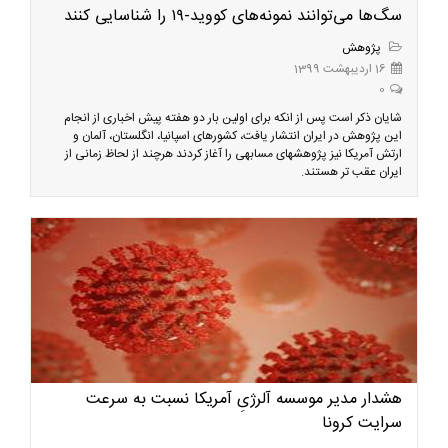
سگ‌ها می‌توانند نمونه‌های کووید-۱۹ را شناسایی کنند
پژوهش
16 اردیبهشت 1399
0
شایان ذکر است پس از انکه برای اولین بار دو هفته پیش اخباری از انجام
این پژوهش در ایران انتشار یافت، کشورهای اسپانیا، انگلستان، آلمان و
ارتش آمریکا نیز پژوهشهای مسابهی را آغاز کردند هرچند از لحاظ زمانی از
ایران عقب تر هستند.
هشدار مدیر موسسه آلرژیِ آمریکا نسبت به سرعت
سرایت کرونا