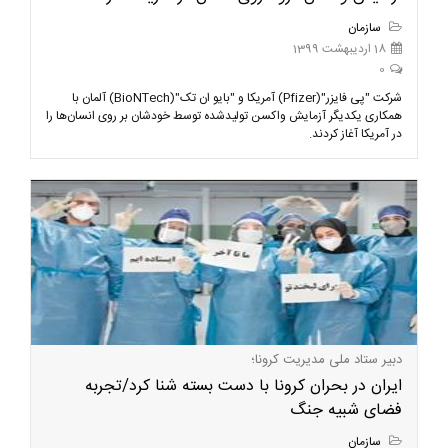
سازمان
18 اردیبهشت 1399
0
شرکت "پی فایزر"(Pfizer) آمریکا و "بایو ان تک"(BioNTech) آلمان با
همکاری یکدیگر آزمایش واکسن تولیدشده توسط خودشان بر روی انسان‌ها را
در آمریکا آغاز کردند.
دبیر ستاد ملی مدیریت کرونا؛
ایران در بحران کرونا با دست بسته شنا کرد/تجربه
فضای شبیه جنگ
سازمان