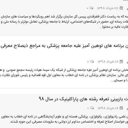
22 خرداد 1398
0
ه که به ریاست دکتر ظفرقندی رییس کل سازمان برگزار شد اهم رویکردها و سیاست های سازمان د
ات رسانه ای، حضور در شبکه‌های اجتماعی، ارتباط با جامعه پزشکی، تعامل موثرتر با رسانه ملی و
ت عالیه بر محتوا...
ن برنامه های توهین آمیز علیه جامعه پزشکی به مراجع ذیصلاح معرفی
18 خرداد 1398
0
خش برنامه ای توهین آمیز علیه جامعه پزشکی از شبکه یک سیما ،هیات رئیسه مجمع عمومی و ه
ی عالی سازمان نظام پزشکی در نامه ای خطاب به معاون اول قوه قضائیه و رئیس شورای نظارت بر
 و سیمای...
بازبینی تعرفه رشته های پاراکلینیک در سال 98
18 خرداد 1398
0
علمی رادیولوژی ، پاتولوژی ، پزشکی هسته ای و علوم آزمایشگاهی در نامه ای خطاب به معاون 
 خواستار اصلاح تعرفه و اختصاص مداوم ارز دولتی به ملزومات مصرفی این حوزه شدند.