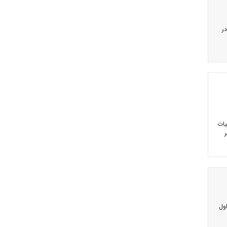
ر
یات
اول