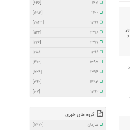
[646]
1401
[1693]
1400
[2844]
1399
وان
[1122]
1398
و
[226]
1397
[288]
1396
[472]
1395
ی
[524]
1394
[392]
1393
[107]
1392
گروه های خبری
سازمان
[5420]