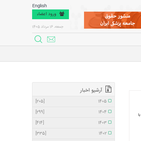
English
ورود اعضاء
جمعه، 16 مرداد 1405
آرشیو اخبار
[205]
1405
[299]
1404
ا
[414]
1403
[335]
1402