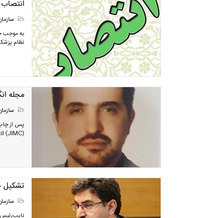
انتصاب 
سازمان
به موجب ح
نظام پزشک
مجله ان
سازمان
n Medical Council (JIMC
تشکیل ج
سازمان
نایب‌رئیس