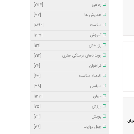
رفاهی
[254]
همایش ها
[57]
سلامت
[1892]
آموزش
[331]
پژوهش
[121]
رویدادهای فرهنگی هنری
[212]
فراخوان
[26]
اقتصاد سلامت
[65]
سیاسی
[58]
جهان
[133]
ورزش
[25]
پویش
[32]
ورای
چهل روایت
[39]