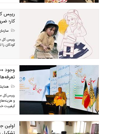
رییس کل
کار؛ ضرو
سازمان
رییس کل سا
کودکان را ا
تعرفه‌ها
همایش
و هزینه‌ها
کیفییت خدم
اولین ج
تشکیل 