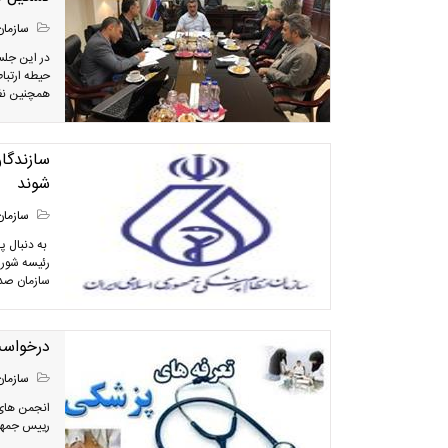
سازمان
در این جلس
حیطه ارتباط
همچنین نظار
سازندگا
شوند
سازمان
به دنبال پ
رئیسه شورا
سازمان صدا
درخواست 
سازمان
انجمن های 
رییس جمهور