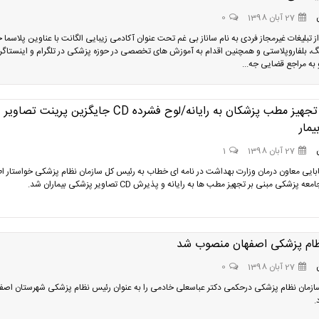
27 آبان 1398
0
ز تبلیغات غیرمجاز فردی به نام ساناز بی غم تحت عنوان آکادمی زیبایی الگانت با عناوین پلاسما
گ، بلفاروپلاستی و همچنین اقدام به آموزش های تخصصی در حوزه پزشکی در تلگرام و اینستاگر
به مراجع قضایی جه...
ضرورت تجهیز مطب پزشکان به رایانه/لوح فشرده CD جایگزین پرینت تصاویر
مار
27 آبان 1398
1
ابایی معاون درمان وزارت بهداشت در نامه ای خطاب به رئیس کل سازمان نظام پزشکی خواستار اط
 پزشکی مبنی بر تجهیز مطب ها به رایانه و پذیرش CD تصاویر پزشکی بیماران شد.
ام پزشکی اصفهان منصوب شد
27 آبان 1398
0
زمان نظام پزشکی درحکمی دکتر عباسعلی خادمی را به عنوان رئیس نظام پزشکی شهرستان اصف
.