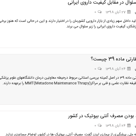
وال در مقابل کیفیت داروی ایرانی
27 آبان 1398
0
ید داخل سهم زیادی از بازار دارویی کشورمان را در اختیار دارند و این در حالی است که هنوز برخ
زشکان، کیفیت داروی ایرانی را زیر سئوال می برند.
ی ماده 39 چیست؟
26 آبان 1398
0
کمیته نظارتی ماده 39 در اصل کمیته بررسی استانی مربوط درحیطه معاونین درمان دانشگاههای علوم پزشک
ی و فنی بر مراکزMMT(Metadone Maintenance Thrapy) را برعهده دارند.
 بودن مصرف آنتی بیوتیک در کشور
26 آبان 1398
0
 ملی پیشگیری از بیماری ایدز، گفت: مصرف آنتی بیوتیک ها در کشور، اوضاع مساعدی ندارد.