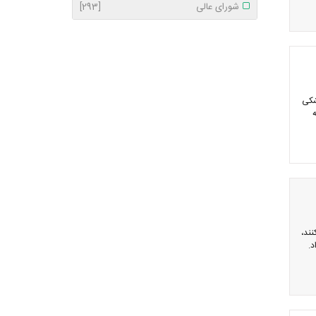
شورای عالی
[293]
قلم ملزومات پزشکی
ماه گذشته
گی می‌کنند،
د.