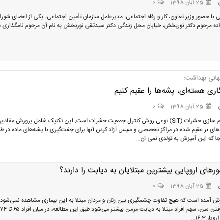
25 آبان 1398
0
با حضور وزیر تعاون، کار و رفاه اجتماعی، مدیرعامل سازمان تأمین اجتماعی، یکی از اعضای شورا
اده مرحوم دکتر نوربخش، خیابان محل زندگی دکتر سیدتقی نوربخش به نام آن مرحوم نامگذاری 
انی بهداشت:
گاری هسته‌ای، پشه‌ها را عقیم کنیم
25 آبان 1398
0
تکنیک عقیم سازی حشرات (SIT) نوعی روش کنترل جمعیت حشرات است. این تکنیک شامل پرورش مقادیر
های نر عقیم شده در مراکز تخصصی و سپس آزاد کردن آنها برای جفت‌گیری با پشه‌های ماده در ط
جا که این آمیزش به تولدی نمی ان...
رهای اروپایی بیشترین مبتلایان به دیابت را دارند؟
25 آبان 1398
0
رش آمده است که هیچ تفاوت چشمگیری بین زنان و مردان مبتلا به این بیماری مشاهده نمی‌شود ا
، ۱۶.۳...