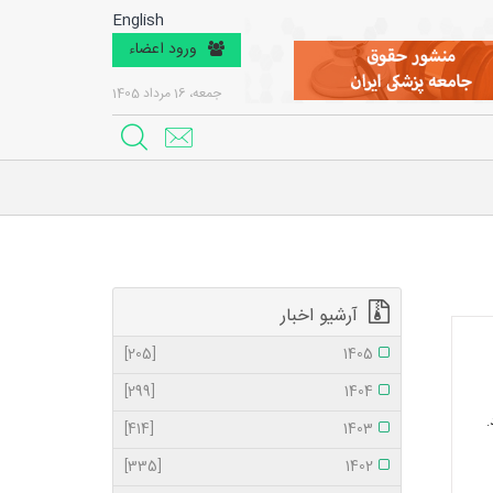
English
ورود اعضاء
جمعه، 16 مرداد 1405
آرشیو اخبار
[205]
1405
[299]
1404
.
[414]
1403
[335]
1402