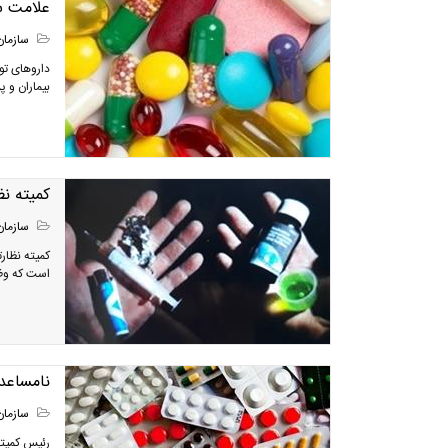
علامت سئ
سازمان
داروهای تول
بیماران و پ
کمیته نظارت
سازمان
است که وظیفه نظارت علم
نامساعد
سازمان
رئیس کمیته