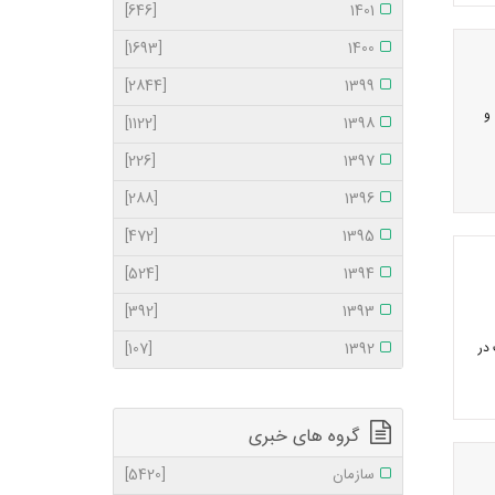
[646]
1401
[1693]
1400
[2844]
1399
و
[1122]
1398
[226]
1397
[288]
1396
[472]
1395
[524]
1394
[392]
1393
در
1392
[107]
گروه های خبری
سازمان
[5420]