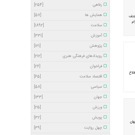
رفاهی
[254]
همایش ها
[57]
 جتف
ام
سلامت
[1892]
آموزش
[331]
پژوهش
[121]
رویدادهای فرهنگی هنری
[212]
فراخوان
[26]
لاع
اقتصاد سلامت
[65]
سیاسی
[58]
جهان
[133]
ورزش
[25]
پویش
[32]
هان
چهل روایت
[39]