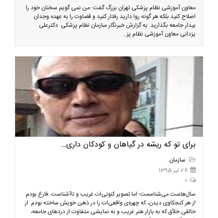
معاون آموزشی نظام پزشکی تهران بزرگ گفت :من نمی گویم سخنان خود را
اصلاح کنید بلکه هر گونه روا دارید رفتار کنید و قضاوت را به عهده وجدان
بیدار جامعه بگذارید. به گزارش خبرنگار سازمان نظام پزشکی دکترعلی
یزدانی معاون آموزشی نظام پز...
برای تو که ریشه در گیاهان و کودکان داری…
سازمان
28 تیر 1395
0
سال‌هاست می‌شناسمت؛ اما تصویر کنونی‌ات غریب و ناآشناست. فارغ بودم
از هر کنجکاوی دیدن، که چهره‌ی واقعی‌ات را در ذهن خویش ساخته بودم. از
خالقی خلاّق که به بازار هنر غریب و به نمایشی متفاوت از دردهای جامعه،