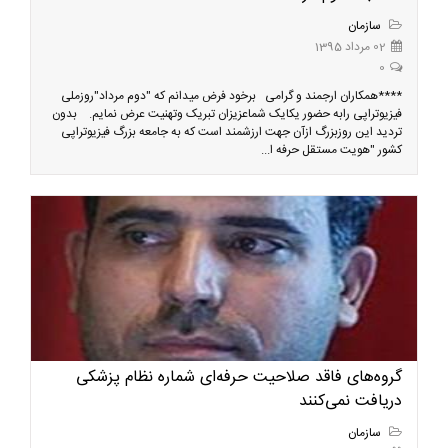
سازمان
02 مرداد 1395
0
****همکاران ارجمند و گرامی برخود فرض میدانم که "دوم مرداد"روزملی
فیزیوتراپی رابه حضور یکایک شماعزیزان تبریک وتهنیت عرض نمایم. بدون
تردید این روزبزرگ ازآن جهت ارزشمند است که به جامعه بزرگ فیزیوتراپی
کشور "هویت مستقل حرفه ا...
گروه‌های فاقد صلاحیت حرفه‌ای شماره نظام پزشکی
دریافت نمی‌کنند
سازمان