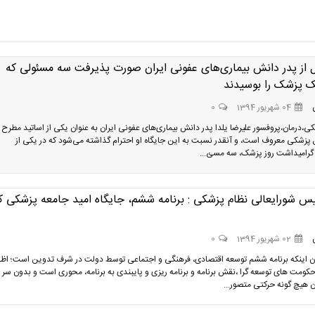
ل از پدر دانش بیماری‌های عفونی ایران صورت پذیرفت سه مسئولی که
پزشک را بوسیدند
04 شهریور 1394
0
ی،درمان،پروفسور علیرضا یلدا پدر دانش بیماری‌های عفونی ایران به عنوان یکی از اساتید مطرح 
ق پزشکی معروف است، و آنقدر نسبت به این جایگاه او احترام گذاشته می‌شود که در یکی از
گرامیداشت روز پزشک، سه مسئ...
یس شورایعالی نظام پزشکی : برنامه ششم، جایگاه امید جامعه پزشکی ک
02 شهریور 1394
0
ان اینکه برنامه ششم توسعه اقتصادی، فرهنگی و اجتماعی توسط دولت در شرف تدوین است؛ اظه
کومت های توسعه گرا ،نقش برنامه و برنامه ریزی و پایبندی به برنامه، محوری است و بدون سر 
آن هیچ گونه حرکتی متصور...