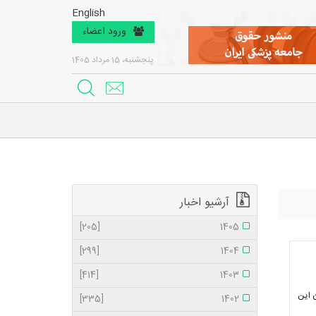
English
ورود اعضاء
پنجشنبه، 15 مرداد 1405
آرشیو اخبار
[205]
1405
[299]
1404
[414]
1403
 این
[335]
1402