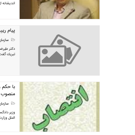
اندیشانه ای
پيام ري
سازمان
دكتر عليرض
تبريك گفت 
با حکم و
منصوب 
سازمان
وزیر دادگس
الملل وزار