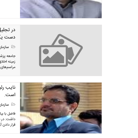
در تجلی
دست یک 
سازمان
جامعه پزشک
زمینه اخلا
مراسم‌های 
نایب رئ
است.
سازمان
فاضل با بی
داشت: در ح
قرار دادن 