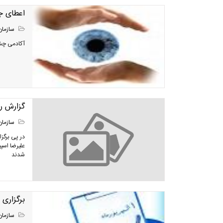
اعطای ج
سازمان
آکادمی چشم پزشکی آم
گزارش ر
سازمان
علیرضا اسپ
شدند
برگزاری
سازمان