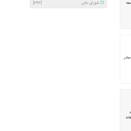
شورای عالی
[293]
معه
صادر
د
انه