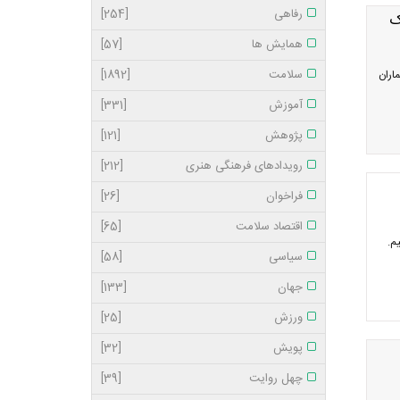
رفاهی
[254]
ک
همایش ها
[57]
سلامت
[1892]
اران
آموزش
[331]
پژوهش
[121]
رویدادهای فرهنگی هنری
[212]
فراخوان
[26]
اقتصاد سلامت
[65]
م.
سیاسی
[58]
جهان
[133]
ورزش
[25]
پویش
[32]
چهل روایت
[39]