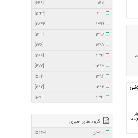
[646]
1401
[1693]
1400
[2844]
1399
[1122]
1398
[226]
1397
[288]
1396
در
[472]
1395
[524]
1394
شور
1393
[392]
[107]
1392
ار
لوحه
گروه های خبری
سازمان
[5420]