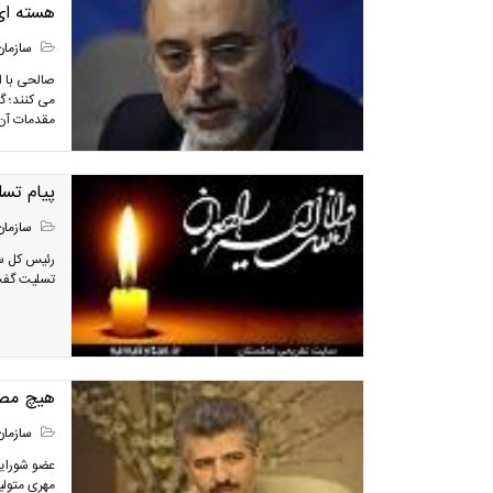
هسته ای
سازمان
صالحی با اش
می کنند؛ گ
مقدمات آن
پیام تسل
سازمان
رئیس کل سا
تسلیت گفت
هیچ مصو
سازمان
عضو شورایع
مهری متولی