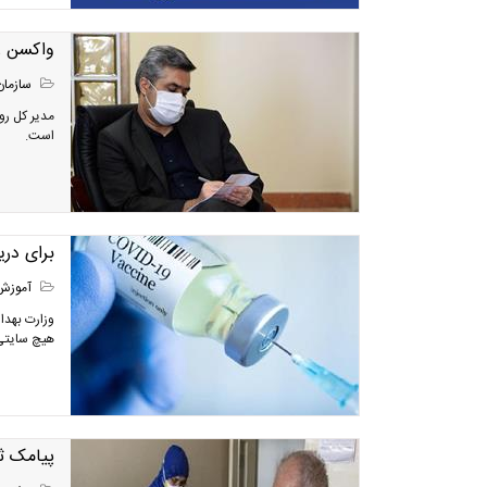
واکسن ز
سازمان
مدیر کل رو
است.
برای در
آموزش
وزارت بهدا
هیچ سایتی 
پیامک ث