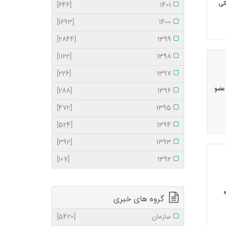
کی
[646]
1401
[1693]
1400
[2844]
1399
[1122]
1398
[226]
1397
 عضو
[288]
1396
[472]
1395
[524]
1394
[392]
1393
[107]
1392
گروه های خبری
سازمان
[5420]