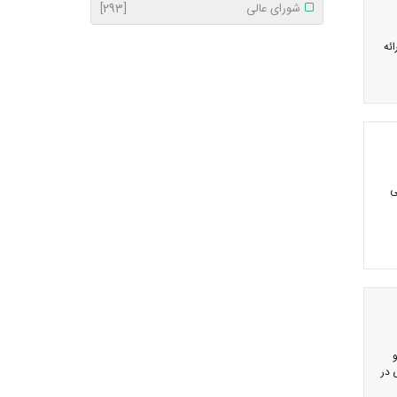
شورای عالی
[293]
ئه
ی
ک و تقلبی در