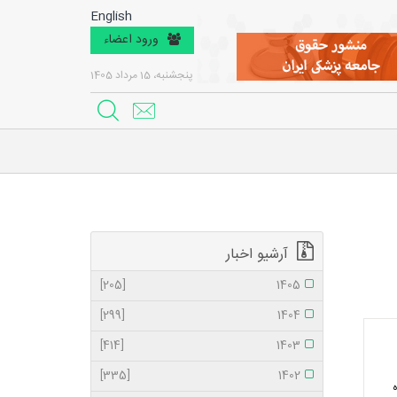
English
ورود اعضاء
پنجشنبه، 15 مرداد 1405
آرشیو اخبار
[205]
1405
[299]
1404
[414]
1403
[335]
1402
ه