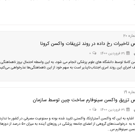
ره 20
تاخیرات رخ داده در روند تزریقات واکسن کرونا
31 فروردین 1400
0
ن کاملا توسط دانشگاه های علوم پزشکی انجام می شود، به این واسطه احتمال بروز ناهماهنگی 
ف اجرای این روند امری اجتناب‌ناپذیر است به سهم خود از این ناهماهنگی‌ها عذرخواهی می‌کنیم
ره 19
تزریق واکسن سینوفارم ساخت چین توسط سازمان
31 فروردین 1400
0
ا اشاره به این ‌که واکسن آسترازنکا، واکسنی تایید شده بوده و ممنوعیت مصرفی در کشور ما ندارد،
نمود با توجه به درخواست‌های گروهی از اعضای جامعه پزشکی در روزهای آینده به میزان ۵۰ درصد 
سن سینوفارم س...