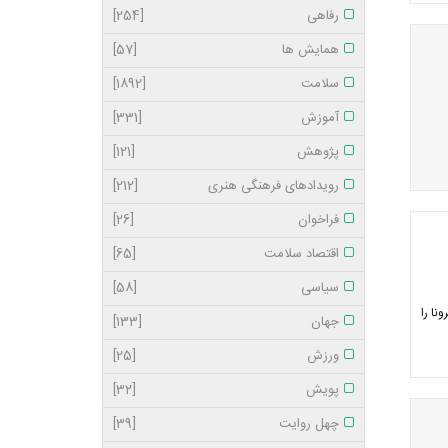
رفاهی
[254]
همایش ها
[57]
سلامت
[1892]
آموزش
[331]
پژوهش
[121]
رویدادهای فرهنگی هنری
[212]
فراخوان
[26]
اقتصاد سلامت
[65]
سیاسی
[58]
نا را
جهان
[133]
ورزش
[25]
پویش
[32]
چهل روایت
[39]