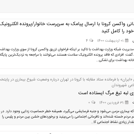
انی واکسن کرونا با ارسال پیامک به سرپرست خانوار/پرونده الکترونیک
ود را کامل کنید
01 اردیبهشت 1400
4
مدیریت شبکه وزارت بهداشت با تاکید بر اینکه فراخوان تزریق واکسن کرونا از سوی وزارت بهداش
 گفت: افرادی که فاقد پرونده الکترونیک سلامت هستند می‌توانند با مراجعه به نزدیک‌ترین پایگاه
انه بهداشت برای تشکی...
«ایران» با فرمانده ستاد مقابله با کرونا در تهران درباره وضعیت شیوع بیماری در پایتخ
ماعی شهروندان
وی لبه تیغ مرگ ایستاده است
31 فروردین 1400
0
که بیماری مزمن می‌شود و جنبه فرسایشی می‌گیرد، همیشه خطر حساسیت زدایی وجود دارد. در 
م مردم خسته شده‌اند و نافرمانی اجتماعی را می‌بینید و برخوردهای خشن بین مردم و پلیس را
قدار زیادی نشاط اجتماعی کا...