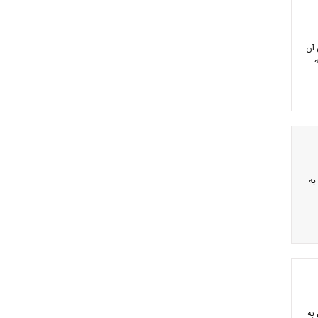
 عوارض آن
به
 دقایقی پیش به