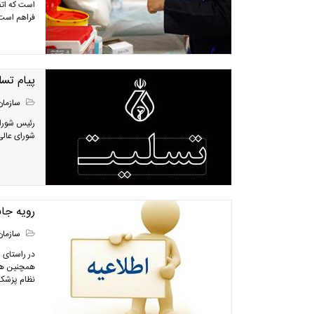
است که اتف
فراهم است 
پیام تس
سازمان
رئیس شورا
شورای عالی
رویه جا
سازمان
در راستای 
همچنین هد
نظام پزشک