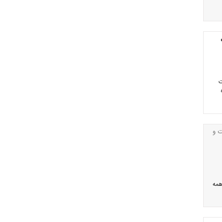
ت
ت و
همه