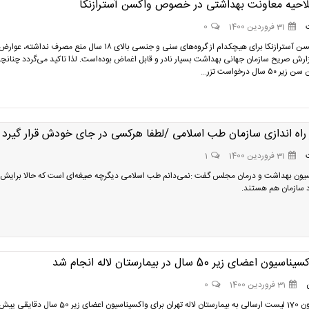
لاحیه معاونت بهداشتی در خصوص واکسن آسترازنکا
31 فروردین 1400
0
مصرف واکسن آسترازنکا برای هیچکدام از گروه‌های سنی و جنسی بالای ۱۸ سال منع مصرف نداشته،
ارش صریح سازمان جهانی بهداشت بسیار نادر و قابل اغماض بوده‌است. لذا تاکید می‌گردد چنانچه
سال درخواست تزر...
 راه اندازی سازمان طب اسلامی /لطفا هرکسی در جای خودش قرار گیرد
31 فروردین 1400
1
ون بهداشت و درمان مجلس گفت :نمی‌دانم طب اسلامی دیگرچه صیغه‌ای است که حالا برایش 
د سازمان هم هستند.
ن اعضای زیر 50 سال در بیمارستان لاله انجام شد
31 فروردین 1400
0
واکسیناسیون 170 لیست ارسالی به بیمارستان لاله تهران برای واکسیناسیون اعضای زیر 50 سال