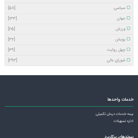
سیاسی
[58]
جهان
[133]
ورزش
[25]
پویش
[32]
چهل روایت
[39]
شورای عالی
[293]
خدمات واحدها
بیمه خدمات درمان تکمیلی
اداره تسهیلات
پیوندهای پرکاربرد