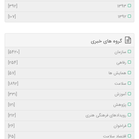
[392]
1393
[107]
1392
گروه های خبری
سازمان
[5420]
رفاهی
[254]
همایش ها
[57]
سلامت
[1892]
آموزش
[331]
پژوهش
[121]
رویدادهای فرهنگی هنری
[212]
فراخوان
[26]
اقتصاد سلامت
[65]