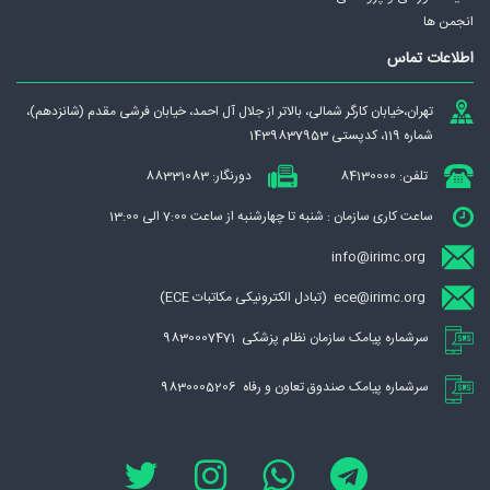
انجمن ها
اطلاعات تماس
تهران،‌خيابان كارگر شمالی، بالاتر از جلال آل احمد، خيابان فرشی مقدم (شانزدهم)،
شماره 119، کدپستی 1439837953
تلفن: 84130000
دورنگار: 88331083
ساعت کاری سازمان : شنبه تا چهارشنبه از ساعت 7:00 الی 13:00
info@irimc.org
ece@irimc.org (تبادل الکترونیکی مکاتبات ECE)
سرشماره پیامک سازمان نظام پزشکی 9830007471
سرشماره پیامک صندوق تعاون و رفاه 9830005206