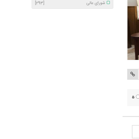
شورای عالی
[293]
5