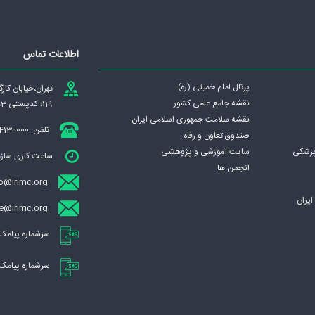
اطلاعات تماس
پرتال امام خمینی (ره)
تهران،‌خيابان كا
نقشه جامع علمی كشور
119، کدپستی 1439837953
نقشه سلامت جمهوری اسلامی ايران
تلفن: 84130000
صندوق تعاون و رفاه
پزشکی
سایت آموزشی و پژوهشی
ساعت کاری سازمان : ش
انجمن ها
o@irimc.org
يران
ece@irimc.org (تبادل الکترونیکی مکات
سرشماره پیامک ساز
سرشماره پیامک صندو