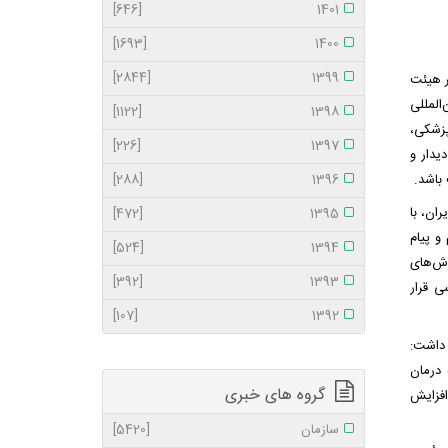
[646]
1401
[1693]
1400
[2844]
1399
ر هیئت
المللی
[1122]
1398
پزشکی،
[226]
1397
یدار و
 باشد.
1396
[288]
ان، با
[472]
1395
و پیام
[524]
1394
زش‌های
[392]
1393
 قرار
[107]
1392
 داشت:
 درمان
گروه های خبری
افزایش
سازمان
[5420]