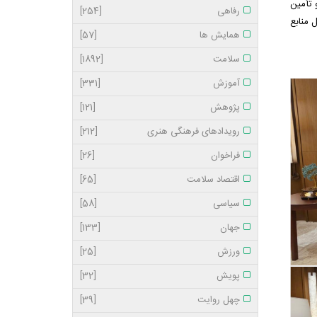
 تأمین
رفاهی
[254]
 منابع
همایش ها
[57]
سلامت
[1892]
آموزش
[331]
پژوهش
[121]
رویدادهای فرهنگی هنری
[212]
فراخوان
[26]
اقتصاد سلامت
[65]
سیاسی
[58]
جهان
[133]
ورزش
[25]
پویش
[32]
چهل روایت
[39]