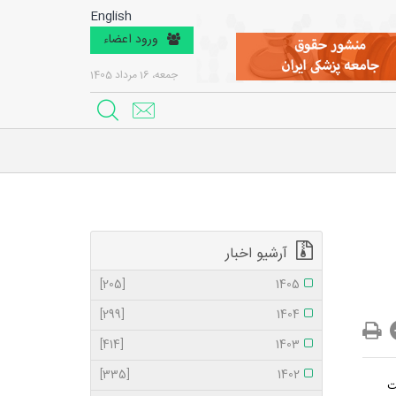
English
ورود اعضاء
جمعه، 16 مرداد 1405
آرشیو اخبار
[205]
1405
[299]
1404
[414]
1403
[335]
1402
ت