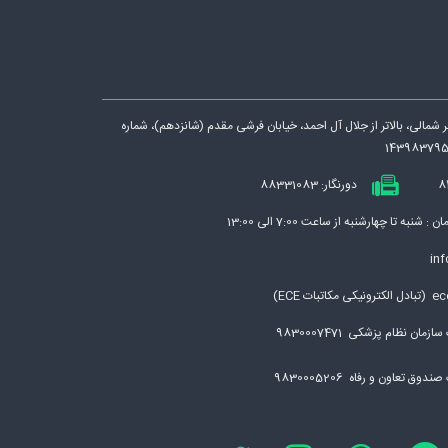
رگر شمالی، بالاتر از جلال آل احمد، خيابان فرشی مقدم (شانزدهم)، شماره
دورنگار: 88331083
نبه تا چهارشنبه از ساعت 7:00 الی 13:00
inf
بات ECE)
مان نظام پزشکی 9830007471
ق تعاون و رفاه 9830005206