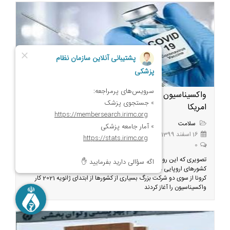
واکسیناسیون و قرنطینه از زبان ایرانیان مقیم اروپا و
امریکا
سلامت
16 اسفند 1399
0
تصویری که این روزها خیلی از ما از وضعیت درمانی و واکسیناسیون در
کشورهای اروپایی در ذهن داریم، با واقعیت متفاوت است. با کشف واکسن
کرونا از سوی دو شرکت بزرگ بسیاری از کشورها از ابتدای ژانویه 2021 کار
واکسیناسیون را آغاز کردند