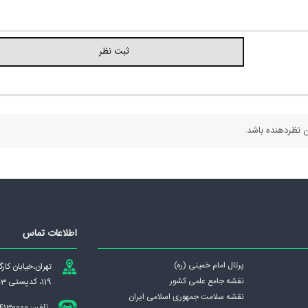
 نظردهنده باشد.
اطلاعات تماس
پرتال امام خمینی (ره)
تهران،‌خيابان كا
نقشه جامع علمی كشور
119، کدپستی 1439837953
نقشه سلامت جمهوری اسلامی ايران
تلفن: 84130000