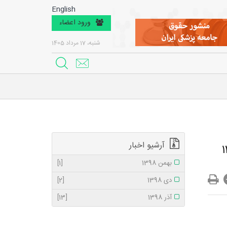
English
ورود اعضاء
شنبه، 17 مرداد 1405
آرشیو اخبار
بهمن 1398
[1]
دی 1398
[2]
آذر 1398
[13]