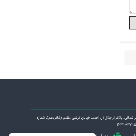
رگر شمالی، بالاتر از جلال آل احمد، خيابان فرشی مقدم (شانزدهم)، شماره
دورنگار: 88331083