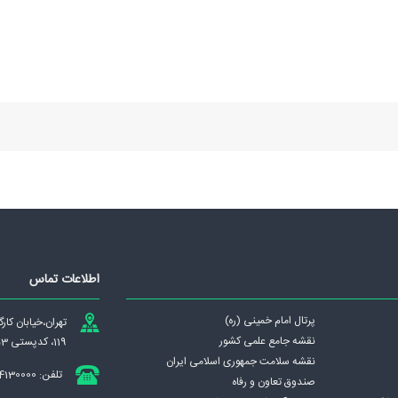
اطلاعات تماس
پرتال امام خمینی (ره)
تهران،‌خيابان كا
نقشه جامع علمی كشور
119، کدپستی 1439837953
نقشه سلامت جمهوری اسلامی ايران
تلفن: 84130000
صندوق تعاون و رفاه