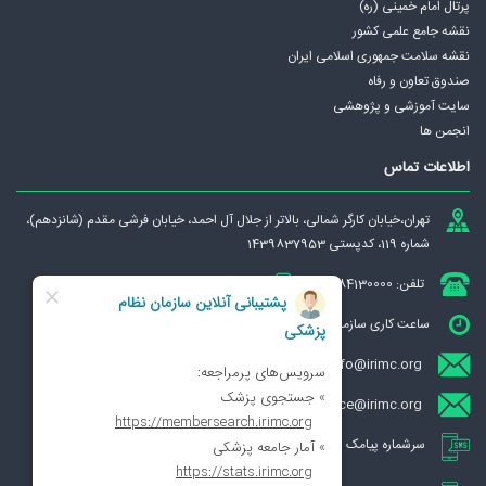
پرتال امام خمینی (ره)
نقشه جامع علمی كشور
نقشه سلامت جمهوری اسلامی ايران
صندوق تعاون و رفاه
سایت آموزشی و پژوهشی
انجمن ها
اطلاعات تماس
تهران،‌خيابان كارگر شمالی، بالاتر از جلال آل احمد، خيابان فرشی مقدم (شانزدهم)،
شماره 119، کدپستی 1439837953
تلفن: 84130000
دورنگار: 88331083
ساعت کاری سازمان : شنبه تا چهارشنبه از ساعت 7:00 الی 13:00
info@irimc.org
ece@irimc.org (تبادل الکترونیکی مکاتبات ECE)
سرشماره پیامک سازمان نظام پزشکی 9830007471