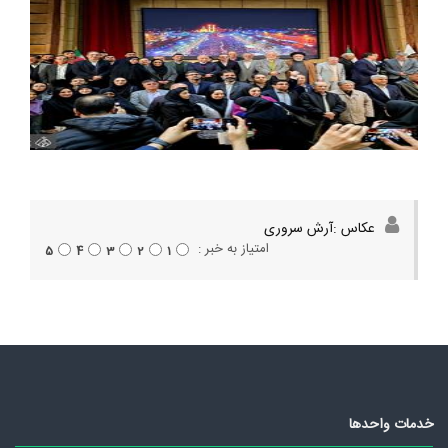
عکاس :آرش سروری
امتیاز به خبر :
5
4
3
2
1
خدمات واحدها