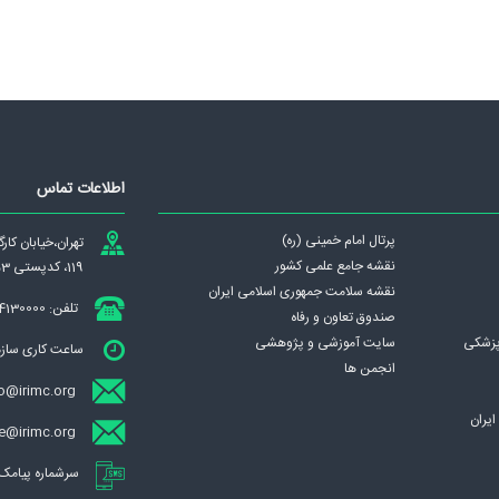
اطلاعات تماس
پرتال امام خمینی (ره)
تهران،‌خيابان كا
نقشه جامع علمی كشور
119، کدپستی 1439837953
نقشه سلامت جمهوری اسلامی ايران
تلفن: 84130000
صندوق تعاون و رفاه
پزشکی
سایت آموزشی و پژوهشی
ساعت کاری سازمان : ش
انجمن ها
o@irimc.org
يران
ece@irimc.org (تبادل الکترونیکی مکات
سرشماره پیامک ساز