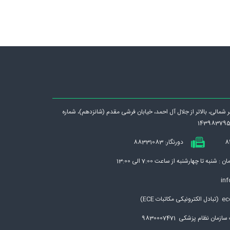
رگر شمالی، بالاتر از جلال آل احمد، خيابان فرشی مقدم (شانزدهم)، شماره
دورنگار: 88331083
نبه تا چهارشنبه از ساعت 7:00 الی 13:00
inf
بات ECE)
مان نظام پزشکی 9830007471