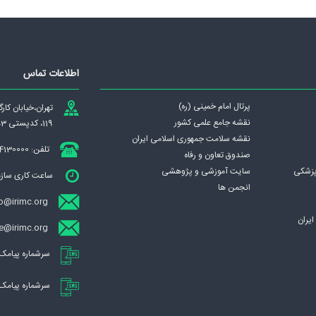
اطلاعات تماس
پرتال امام خمینی (ره)
تهران،‌خيابان كا
نقشه جامع علمی كشور
119، کدپستی 1439837953
نقشه سلامت جمهوری اسلامی ايران
تلفن: 84130000
صندوق تعاون و رفاه
پزشکی
سایت آموزشی و پژوهشی
ساعت کاری سازمان : ش
انجمن ها
o@irimc.org
يران
ece@irimc.org (تبادل الکترونیکی مکات
سرشماره پیامک ساز
سرشماره پیامک صندو