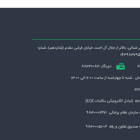
رگر شمالی، بالاتر از جلال آل احمد، خيابان فرشی مقدم (شانزدهم)، شماره
دورنگار: 88331083
نبه تا چهارشنبه از ساعت 7:00 الی 13:00
inf
بات ECE)
مان نظام پزشکی 9830007471
ق تعاون و رفاه 9830005206