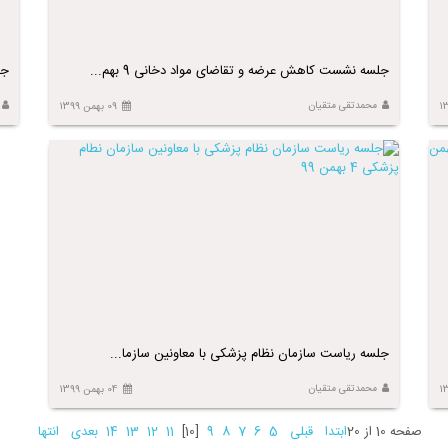
جلسه نشست کاهش عرضه و تقاضای مواد دخانی 9 بهم...
جل
محمدتقی متقیان
09 بهمن 1399
جلسه ریاست سازمان نظام پزشکی با معاونین سازما...
محمدتقی متقیان
04 بهمن 1399
صفحه 10 از 20
ابتدا
قبلی
5
6
7
8
9
[10]
11
12
13
14
بعدی
انتها