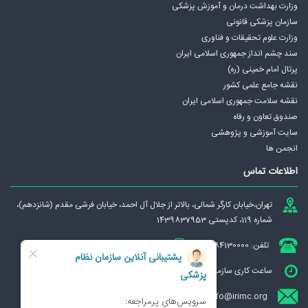
وزارت بهداشت درمان و آموزش پزشکی
سازمان پزشکی قانونی
وزارت علوم تحقیقات و فناوری
سند چشم انداز جمهوری اسلامی ايران
پرتال امام خمینی (ره)
نقشه جامع علمی كشور
نقشه سلامت جمهوری اسلامی ايران
صندوق تعاون و رفاه
سایت آموزشی و پژوهشی
انجمن ها
اطلاعات تماس
تهران،‌خيابان كارگر شمالی، بالاتر از جلال آل احمد، خيابان فرشی مقدم (شانزدهم)،
شماره 119، کدپستی 1439837953
تلفن: 84130000
دورنگار: 88331083
ساعت کاری سازمان : شنبه تا چهارشنبه از ساعت 7:00 الی 13:00
info@irimc.org