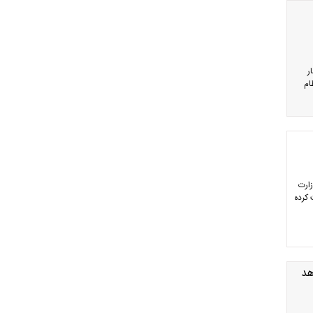
ر
ام
زارت
 کرده
هد