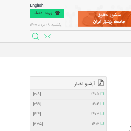
English
ورود اعضاء
یکشنبه، 18 مرداد 1405
آرشیو اخبار
[209]
1405
[299]
1404
[414]
1403
[335]
1402