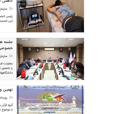
کاهش تع
سازمان
رئیس انجمن
این تصمیم 
جلسه هم
خصوصی ب
سازمان
معاونت فن
را باحضور 
دانشگاههای
نهمین وب
رویداد
گروه قرآن 
با موضوع م