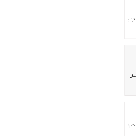
کرد و
مان
ت را