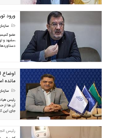
ورود تو
سازمان
عضو کمیسیو
دستاوردها و
اوضاع ا
مانده ا
سازمان
رئیس هیات 
آن ها از ح
جای این که
رئیس انجم