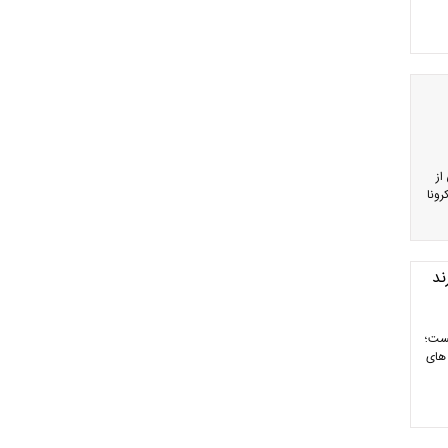
از
رونا
ند
یست؛
های