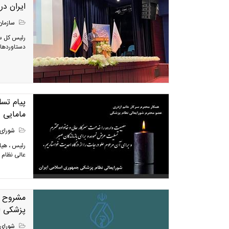
ایران د
سازمان
رئیس کل س
دستاوردها 
پیام تس
مامایی
شورای 
رئیس ، هیا
عالی نظام 
مشروح م
پزشکی ا
شورای 