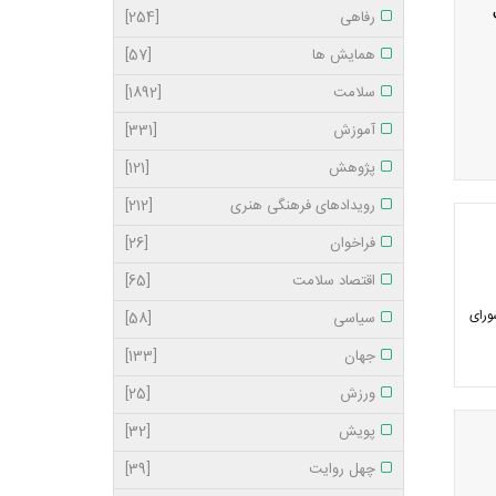
رفاهی
[254]
همایش ها
[57]
سلامت
[1892]
آموزش
[331]
پژوهش
[121]
رویدادهای فرهنگی هنری
[212]
فراخوان
[26]
اقتصاد سلامت
[65]
ورای
سیاسی
[58]
جهان
[133]
ورزش
[25]
پویش
[32]
چهل روایت
[39]