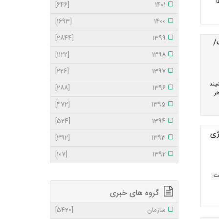
ا
[646]
1401
[1693]
1400
[2844]
1399
/
[1122]
1398
[226]
1397
یند
[288]
1396
ر
[472]
1395
[524]
1394
ژی
[392]
1393
[107]
1392
ت:
گروه های خبری
سازمان
[5420]