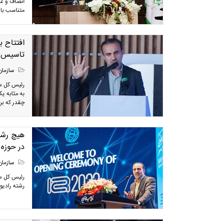
انصاف و عد
متناسب با 
افتتاح 
تاسیس ب
سازمان
رئیس کل سا
به مثابه 
چقدر که برا
هیچ رشته
در حوزه
سازمان
رئیس کل سا
رشته رادیو