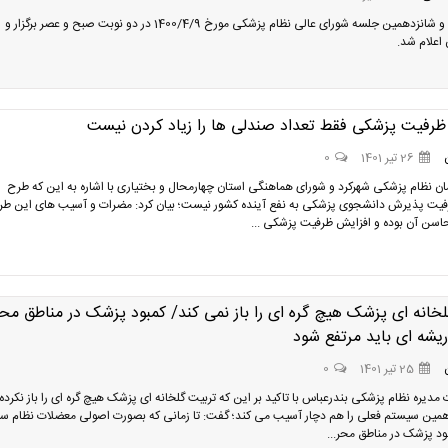
پانزدهمین و شانزدهمین جلسه شورای عالی نظام پزشکی مورخ 1400/4/9 در دو نوبت صبح و عصر برگزار و
اعلام شد.
ظرفیت پزشکی فقط تعداد صندلی ها را زیاد کردن نیست
26 تیر 1401
0
ن نظام پزشکی شهرکرد و شورای هماهنگی استان چهارمحال و بختیاری با اشاره به این که طرح
فیت پذیرش دانشجوی پزشکی به نفع آینده کشور نیست؛ بیان کرد: مضرات و آسیب های این طر
حاسن آن بوده و افزایش ظرفیت پزشکی ...
خانه ای پزشک هیچ گره ای را باز نمی کند/ کمبود پزشک در مناطق مح
یشه ای باید مرتفع شود
25 تیر 1401
0
مدیره نظام پزشکی بندرعباس با تاکید بر این که تربیت گلخانه ای پزشک هیچ گره ای را باز نکرده 
همین سیستم فعلی را هم دچار آسیب می کند؛ گفت: تا زمانی که بصورت اصولی معضلات نظام س
بود پزشک در مناطق محر...