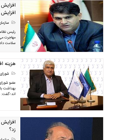
افزایش 
افزایش 
سازمان
رئیس نظام
مهاجرت می 
سلامت داد.
هزینه ا
شورای 
عضو شورای 
بهداشت با 
اند؛ گفت: نه
افزايش 
زد؟
سازمان