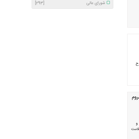
شورای عالی
[293]
ح
روم
و
لامت