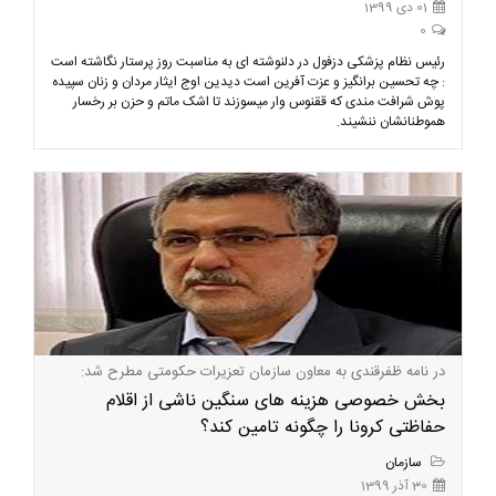
01 دی 1399
0
رئیس نظام پزشکی دزفول در دلنوشته ای به مناسبت روز پرستار نگاشته است
: چه تحسین برانگیز و عزت آفرین است دیدین اوج ایثار مردان و زنان سپیده
پوش شرافت مندی که ققنوس وار میسوزند تا اشک ماتم و حزن بر رخسار
هموطنانشان ننشیند.
در نامه ظفرقندی به معاون سازمان تعزیرات حکومتی مطرح شد:
بخش خصوصی هزینه های سنگین ناشی از اقلام
حفاظتی کرونا را چگونه تامین کند؟
سازمان
30 آذر 1399