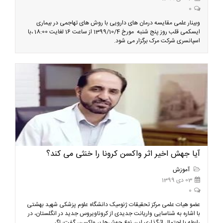
0
وبینار علمی مقایسه درمان های دارویی با روش های تهاجمی در بیماری
ایسکمی قلب روز پنج شنبه مورخ 1399/10/4 از ساعت 16 لغایت 18:00 ،با
اسپانسری شرکت مرک برگزار می شود.
آیا جهش اخیر اثر واکسن کرونا را خنثی می کند؟
آموزش
03 دی 1399
0
عضو هیات علمی مرکز تحقیقات ژنومیک دانشگاه علوم پزشکی شهید بهشتی
با اشاره به شناسایی واریانت جدیدی از کروناویروس جدید در انگلستان، در
رابطه با احتمال اثرگذاری این نوع جهش‌ها بر واکسن، گفت: اگر