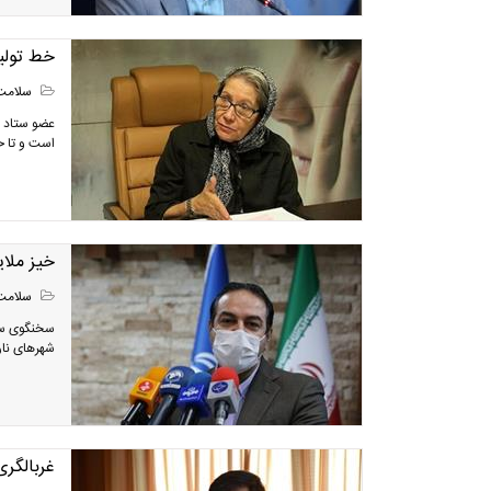
خط تولید واکس
سلامت
عضو ستاد م
است و تا خرداد ۱۴۰۰ که واکسن کرونا برکت تایید شود، این خط تو
خیز ملایم 
سلامت
سخنگوی ستا
شهرهای نار
غربالگر