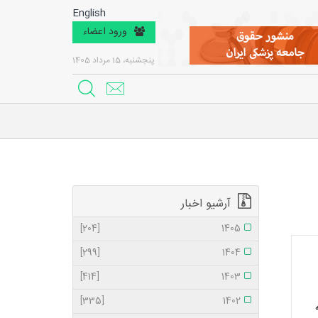
English
ورود اعضاء
پنجشنبه، 15 مرداد 1405
آرشیو اخبار
[204]
1405
[299]
1404
[414]
1403
[335]
1402