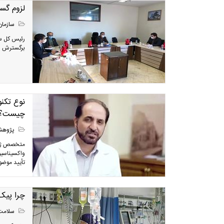
لزوم گس
سازمان
رئیس کل سا
برگسترش اب
نوع تکنو
چیست؟
پژوه
متخصص ژنت
واکسیناسیو
تأیید موضو
چرا پیک
سلامت