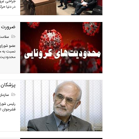
جراحی عروق
در دنیا حرک
ضرورت ت
سلامت
عضو شورای 
نسبت به ما
محدودیت‌ها
پزشکان ج
سازمان
رئیس شورای
قشرجوان اش