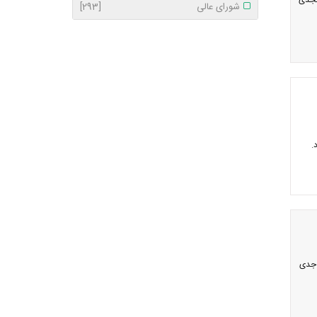
سجدی
شورای عالی
[293]
ن جدی