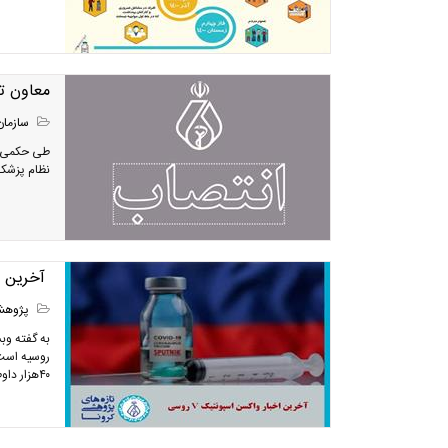
معاون ت
سازمان
طی حکمی از
نظام پزشک
آخرین اخب
پژوه
به گفته وب
۴۰هزار داوطلب از ۴ شهریور ۱۳۹۹...