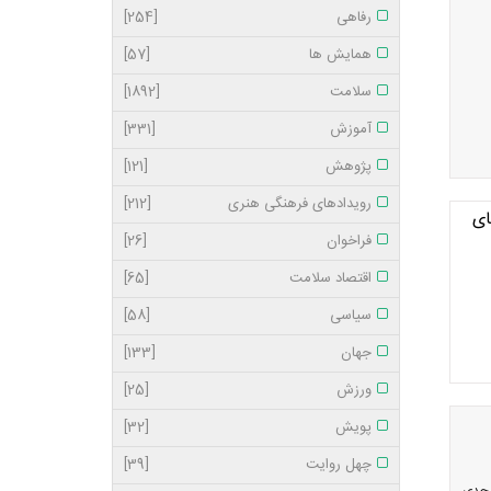
رفاهی
[254]
همایش ها
[57]
سلامت
[1892]
آموزش
[331]
پژوهش
[121]
رویدادهای فرهنگی هنری
[212]
ای
فراخوان
[26]
اقتصاد سلامت
[65]
سیاسی
[58]
جهان
[133]
ورزش
[25]
پویش
[32]
چهل روایت
[39]