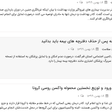
18 بهمن 1399
0
ر مدیریت بیماری های غیرواگیر وزارت بهداشت با بیان اینکه غربالگری جنین در دوران بارداری صد 
 است، گفت: کادر بهداشت و درمان تنها به مادران توصیه می کنند درصورت تمایل برای انجام ت
ربالگری اقدام کنند...
ه پس از حذف دفترچه های بیمه باید بدانید
 سلامت
18 بهمن 1399
0
 تامین اجتماعی استان قم گفت: درصورت عدم امکان و یا تمایل پزشکان به استفاده از نسخه
سربرگ پزشکان اعتباری مانند دفترچه بیمه بیمار را دارد.
ورود و توزیع نخستین محموله واکسن روسی کرونا
18 بهمن 1399
0
 غذا و دارو اعلام کرد: کادر درمان یعنی کسانی که در خط مقدم مقابله با کرونا قرار دارند و جزو
ول دریافت واکسن هستند؛ البته واکسیناسیون برای این گروه‌ها در محل خدمت‌شان انجام می‌شو