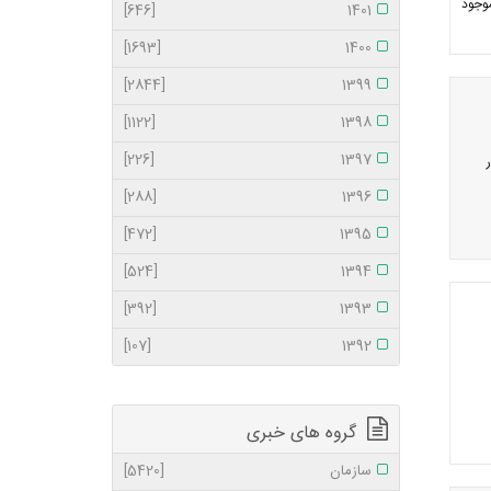
موجود
[646]
1401
[1693]
1400
[2844]
1399
[1122]
1398
[226]
1397
[288]
1396
[472]
1395
[524]
1394
[392]
1393
[107]
1392
گروه های خبری
سازمان
[5420]