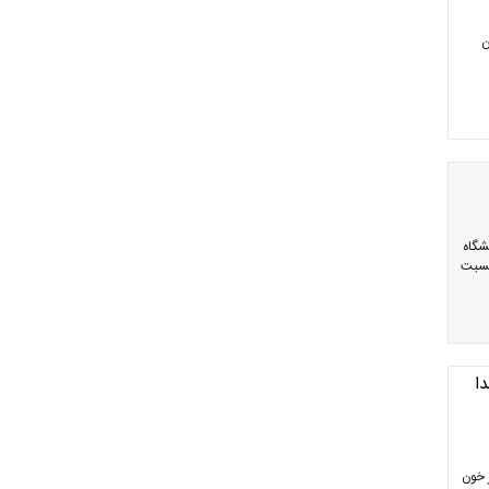
ن
شگاه
 نسبت
 اهدا
 خون