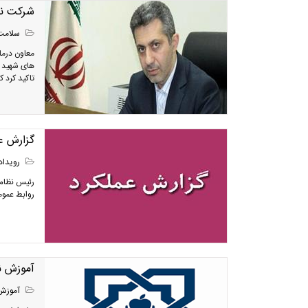
شرکت نو
سلامت
معاون درما
های شهید ر
تاکید کرد 
گزارش ع
رویداد
رئیس نظام 
روابط عموم
آموزش ن
آموزش