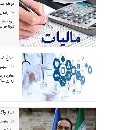
درخواست
رفاهی
پیرو درخوا
کرونا جوابی
ابلاغ ن
آموزش
معاون درما
برداری مرا
آغاز واکسیناسیون
سلامت