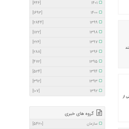
[646]
1401
[1693]
1400
[2844]
1399
[1122]
1398
[226]
1397
ند
[288]
1396
[472]
1395
[524]
1394
[392]
1393
[107]
1392
ی از
گروه های خبری
سازمان
[5420]