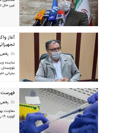
عین حال از آغاز واکسین
آغاز واک
تجهیزات
رفاهی
نماینده وی
بلوچستان ح
بحرانی اخی
فهرست جدی
رفاهی
معاونت به
کووید 19 را اعلام کرد.