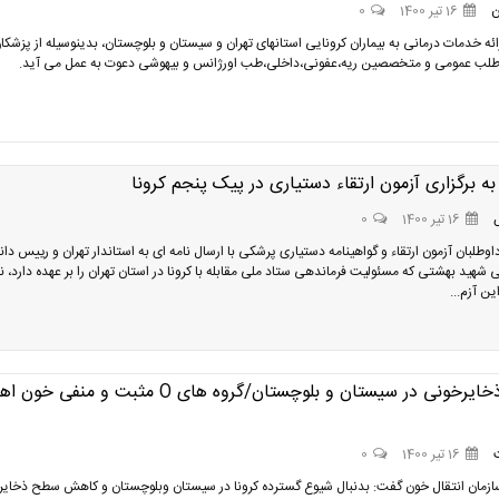
ن
16 تیر 1400
0
ائه خدمات درمانی به بیماران کرونایی استانهای تهران و سیستان و بلوچستان، بدینوسیله از پزشکا
طلب عمومی و متخصصین ریه،عفونی،داخلی،طب اورژانس و بیهوشی دعوت به عمل می آید.
ه برگزاری آزمون ارتقاء دستیاری در پیک پنجم کرونا
16 تیر 1400
0
اوطلبان آزمون ارتقاء و گواهینامه دستیاری پرشکی با ارسال نامه ای به استاندار تهران و رییس دان
 شهید بهشتی که مسئولیت فرماندهی ستاد ملی مقابله با کرونا در استان تهران را بر عهده دارد،
ین آزم...
کاهش ذخایرخونی در سیستان و بلوچستان/گروه های O مثبت و منفی خون
16 تیر 1400
0
مان انتقال خون گفت: بدنبال شیوع گسترده کرونا در سیستان وبلوچستان و کاهش سطح ذخایر