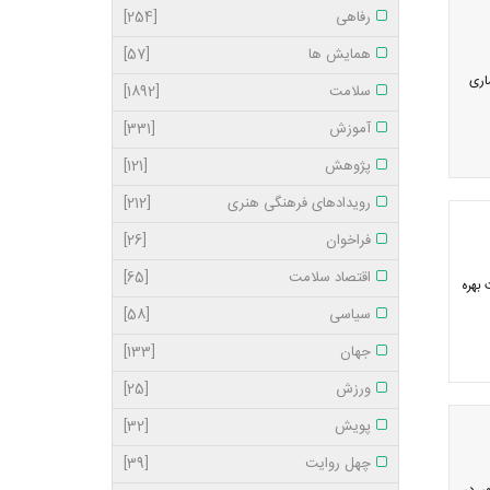
رفاهی
[254]
همایش ها
[57]
اری
سلامت
[1892]
آموزش
[331]
پژوهش
[121]
رویدادهای فرهنگی هنری
[212]
فراخوان
[26]
اقتصاد سلامت
[65]
بهره
سیاسی
[58]
جهان
[133]
ورزش
[25]
پویش
[32]
چهل روایت
[39]