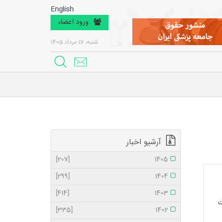
English
ورود اعضاء
شنبه، 17 مرداد 1405
آرشیو اخبار
[207]
1405
[299]
1404
[414]
1403
یت
[335]
1402