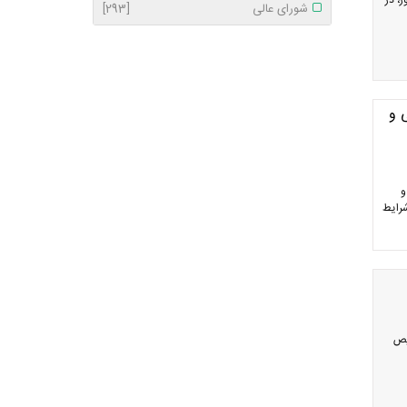
ر کشور، در
شورای عالی
[293]
 و
و
شرایط
یص