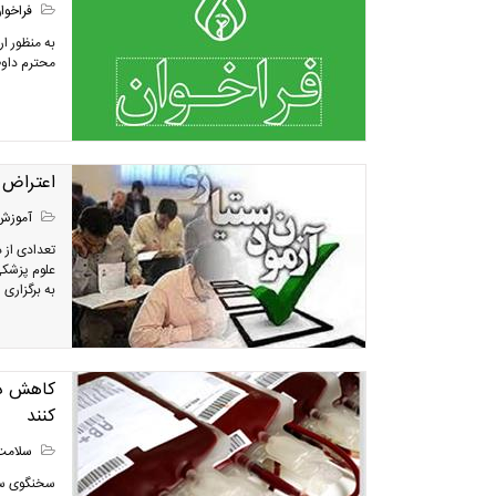
فراخوا
به منظور ار
محترم داو
اعتراض ب
آموزش
تعدادی از د
علوم پزشکی
به برگزاری ا
کنند
سلامت
سخنگوی ساز