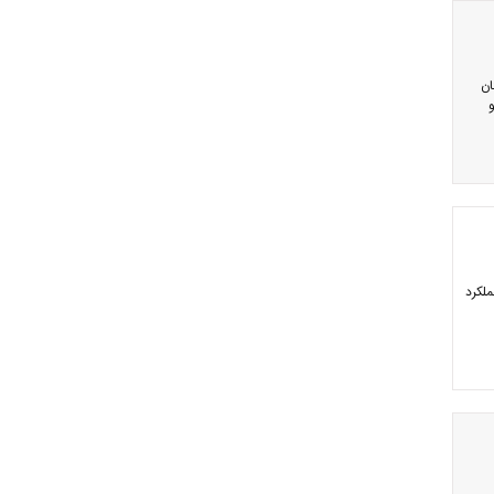
ان
لکرد