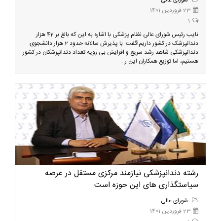
شورای عالی
23 فروردین 1401
1
نایب رئیس شورای عالی نظام پزشکی با اشاره به این که بالغ بر 42 هزار
دندانپزشک در کشور داریم؛گفت: با پذیرش سالانه حدود 2 هزار دانشجوی
دندانپزشکی شاهد رشد سریع و افزایش بی رویه تعداد دندانپزشکان در کشور
هستیم، اما توزیع همکاران این ر...
رشته دندانپزشکی نیازمند مرکزی مستقل در عرصه
سیاستگذاری های این حوزه است
شورای عالی
23 فروردین 1401