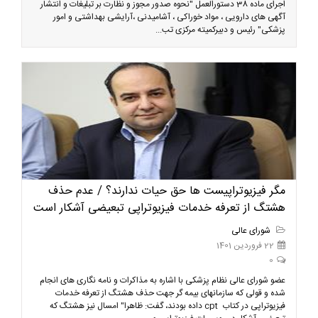
اجرای ماده 38 دستورالعمل "نحوه صدور مجوز و نظارت بر تبلیغات و انتشار
آگهی های دارویی ، مواد خوراکی ، آشامیدنی ،آرایشی بهداشتی و امور
پزشکی" رئیس و دبیرکمیته مرکزی تب...
مگر فیزیوتراپیست ها حق حیات ندارند؟ / عدم حذف
هشتگ از تعرفه خدمات فیزیوتراپی تبعیضی آشکار است
شورای عالی
22 فروردین 1401
0
عضو شورای عالی نظام پزشکی با اشاره به مذاکرات و نامه نگاری های انجام
شده و قولی که سازمانهای بیمه گر جهت حذف هشتگ از تعرفه خدمات
فیزیوتراپی در کتاب cpt داده بودند، گفت: ظاهرا" امسال نیز هشتگ که